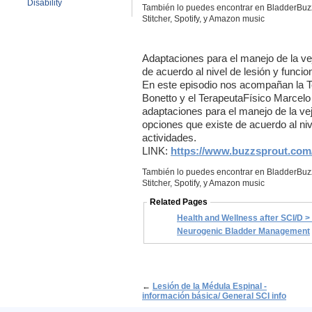
Disability
También
lo
puedes
encontrar
en
BladderBuz
Stitcher, Spotify, y Amazon music
Adaptaciones
para
el
manejo
de la
ve
de
acuerdo
al
nivel
de
lesión
y
funcio
En este episodio nos acompañan la 
Bonetto y el TerapeutaFísico Marcelo 
adaptaciones para el manejo de la vej
opciones que existe de acuerdo al nive
actividades.
LINK:
https://www.buzzsprout.com
También
lo
puedes
encontrar
en
BladderBuz
Stitcher, Spotify, y Amazon music
Related Pages
Health and Wellness after SCI/D > Health and Wellness by sub-topic >
Neurogenic Bladder Management
←
Lesión de la Médula Espinal -
información básica/ General SCI info