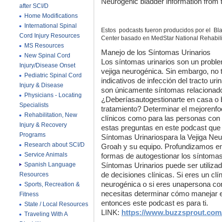
Neurogenic bladder information from t
after SCI/D
Home Modifications
International Spinal
Estos podcasts fueron producidos por el Bla
Cord Injury Resources
Center basado en MedStar National Rehabili
MS Resources
Manejo
de
los
Síntomas
Urinarios
New Spinal Cord
Los síntomas urinarios son un probl
Injury/Disease Onset
vejiga neurogénica. Sin embargo, no 
Pediatric Spinal Cord
indicativos de infección del tracto uri
Injury & Disease
son únicamente síntomas relacionados
Physicians - Locating
¿Deberíasautogestionarte en casa o 
Specialists
tratamiento? Determinar el mejorenfo
Rehabilitation, New
clínicos como para las personas con
Injury & Recovery
estas preguntas en este podcast que 
Programs
Síntomas Urinariospara la Vejiga Neu
Research about SCI/D
Groah y su equipo. Profundizamos en 
Service Animals
formas de autogestionar los síntomas
Spanish Language
Síntomas Urinarios puede ser utilizad
Resources
de decisiones clínicas. Si eres un clí
neurogénica o si eres unapersona co
Sports, Recreation &
necesitas determinar cómo manejar e
Fitness
entonces este podcast es para ti.
State / Local Resources
LINK:
https://www.buzzsprout.com
Traveling With A