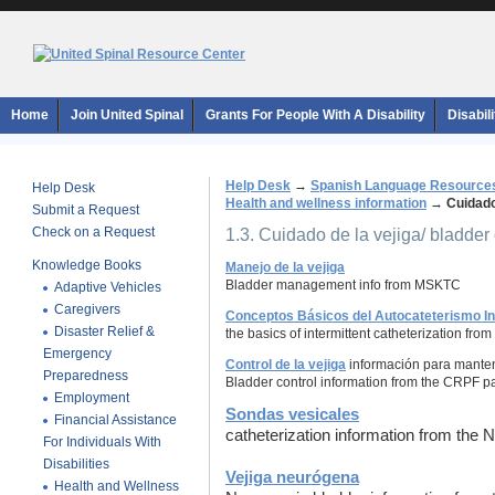
Home
Join United Spinal
Grants For People With A Disability
Disabil
Help Desk
→
Spanish Language Resource
Help Desk
Health and wellness information
→
Cuidado
Submit a Request
Check on a Request
1.3. Cuidado de la vejiga/ bladder
Knowledge Books
Manejo de la vejiga
Bladder management info from MSKTC
Adaptive Vehicles
Caregivers
Conceptos Básicos del Autocateterismo In
Disaster Relief &
the basics of intermittent catheterization fro
Emergency
Control de la vejiga
información para manten
Preparedness
Bladder control information from the CRPF p
Employment
Sondas vesicales
Financial Assistance
catheterization information from the N
For Individuals With
Disabilities
Vejiga neurógena
Health and Wellness